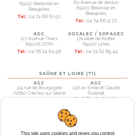
60 Avenue de Verdun
69220 Belleville en
69220 Belleville en
Beaujolais
Beaujolais
04 74 66 61 50
Tél :
04 74 66 11 72
Tél :
AGC
SOCALEC / SOFAGEC
127 Avenue Thiers
174 allée de Riottier
69006 LYON
69400 Limas
04 78 24 64 58
04 74 62 89 44
Tél :
Tél :
SAÔNE ET LOIRE (71)
AGC
AGC
314 rue de Bourgogne
136 av. Émile et Claude
71680 Crèches sur Saône
Puzenat
71140 Bourbon-Lancy
03 85 39 95 39
Tél :
03 85 89 10 47
Tél :
This site uses cookies and gives you control