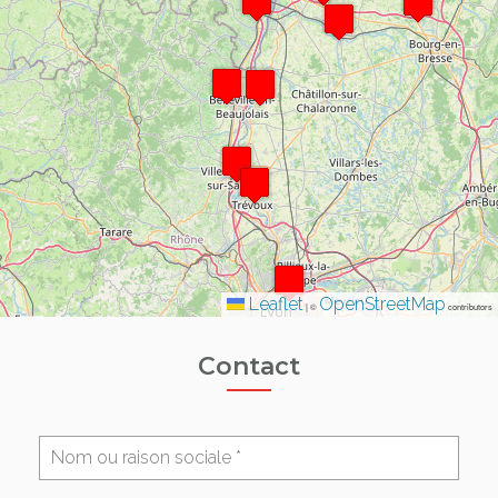
Leaflet
OpenStreetMap
|
©
contributors
Contact