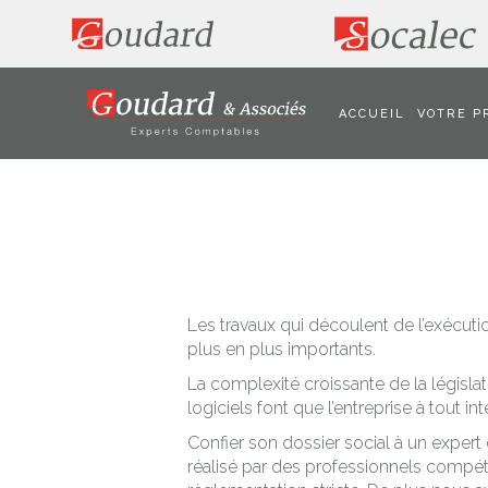
ACCUEIL
VOTRE P
Les travaux qui découlent de l’exécutio
plus en plus importants.
La complexité croissante de la législa
logiciels font que l’entreprise à tout in
Confier son dossier social à un expert 
réalisé par des professionnels compé