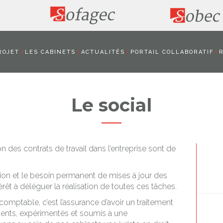
ROJET
LES CABINETS
ACTUALITÉS
PORTAIL COLLABORATIF
Le social
n des contrats de travail dans l’entreprise sont de
tion et le besoin permanent de mises à jour des
térêt à déléguer la réalisation de toutes ces tâches.
comptable, c’est l’assurance d’avoir un traitement
tents, expérimentés et soumis à une