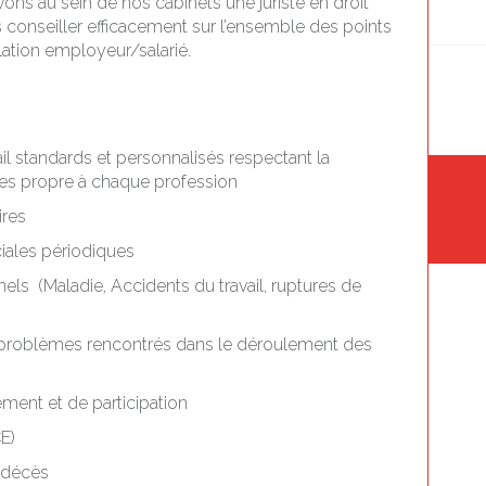
vons au sein de nos cabinets une juriste en droit
 conseiller efficacement sur l’ensemble des points
elation employeur/salarié.
il standards et personnalisés respectant la
ives propre à chaque profession
ires
iales périodiques
s (Maladie, Accidents du travail, ruptures de
s problèmes rencontrés dans le déroulement des
ment et de participation
E)
, décès