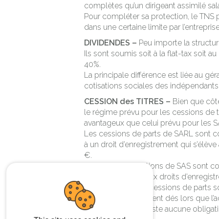
complètes qu’un dirigeant assimilé sala
Pour compléter sa protection, le TNS 
dans une certaine limite par l’entreprise
DIVIDENDES –
Peu importe la structure
Ils sont soumis soit à la flat-tax soit 
40%.
La principale différence est liée au gér
cotisations sociales des indépendants 
CESSION des TITRES –
Bien que côté
le régime prévu pour les cessions de 
avantageux que celui prévu pour les S
Les cessions de parts de SARL sont c
à un droit d’enregistrement qui s’élèv
€.
Les cessions d’actions de SAS sont c
compte et quant aux droits d’enregistre
Pour les SARL, les cessions de parts 
procédure d’agrément dés lors que l’a
Pour les SAS, il n’existe aucune obligati