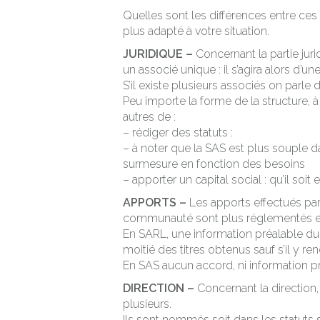
Quelles sont les différences entre ces
plus adapté à votre situation.
JURIDIQUE –
Concernant la partie jur
un associé unique : il s’agira alors d’
S’il existe plusieurs associés on parle
Peu importe la forme de la structure, 
autres de :
– rédiger des statuts :
– à noter que la SAS est plus souple d
surmesure en fonction des besoins
– apporter un capital social : qu’il soi
APPORTS –
Les apports effectués par
communauté sont plus réglementés e
En SARL, une information préalable du c
moitié des titres obtenus sauf s’il y re
En SAS aucun accord, ni information pré
DIRECTION –
Concernant la direction, 
plusieurs.
Ils sont nommés soit dans les statuts 