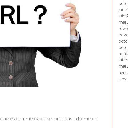
octo
juill
juin
mai 
févr
nov
octo
octo
août
juill
mai 
avril
janv
sociétés commerciales se font sous la forme de