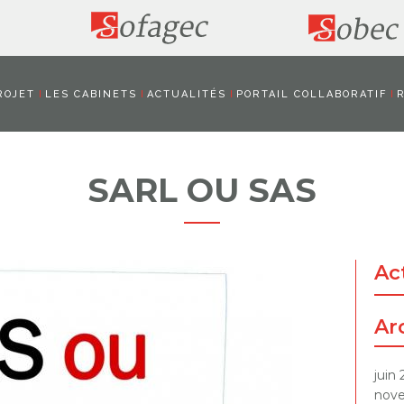
ROJET
LES CABINETS
ACTUALITÉS
PORTAIL COLLABORATIF
SARL OU SAS
Ac
Ar
juin
nov