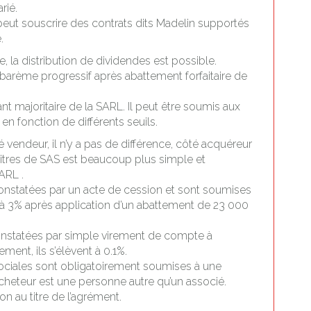
rié.
peut souscrire des contrats dits Madelin supportés
.
, la distribution de dividendes est possible.
au barème progressif après abattement forfaitaire de
ant majoritaire de la SARL. Il peut être soumis aux
en fonction de différents seuils.
 vendeur, il n’y a pas de différence, côté acquéreur
titres de SAS est beaucoup plus simple et
ARL .
onstatées par un acte de cession et sont soumises
e à 3% après application d’un abattement de 23 000
onstatées par simple virement de compte à
ment, ils s’élèvent à 0.1%.
sociales sont obligatoirement soumises à une
cheteur est une personne autre qu’un associé.
on au titre de l’agrément.