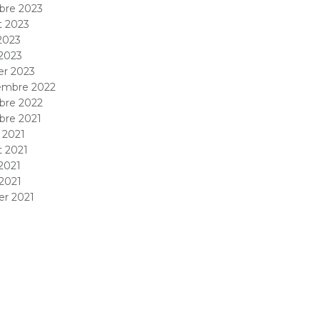
bre 2023
et 2023
 2023
2023
ier 2023
embre 2022
bre 2022
bre 2021
 2021
et 2021
2021
 2021
ier 2021