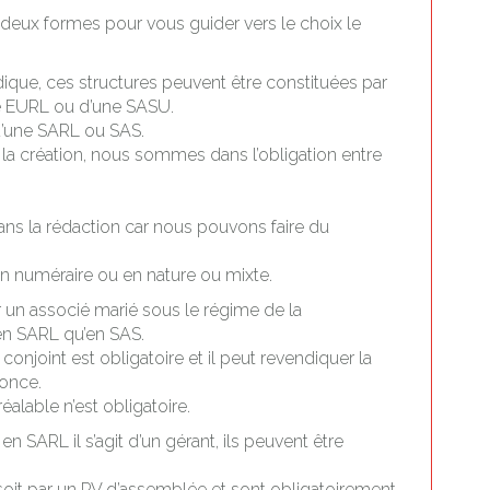
 deux formes pour vous guider vers le choix le
idique, ces structures peuvent être constituées par
une EURL ou d’une SASU.
 d’une SARL ou SAS.
à la création, nous sommes dans l’obligation entre
ans la rédaction car nous pouvons faire du
t en numéraire ou en nature ou mixte.
 un associé marié sous le régime de la
n SARL qu’en SAS.
onjoint est obligatoire et il peut revendiquer la
nonce.
alable n’est obligatoire.
en SARL il s’agit d’un gérant, ils peuvent être
soit par un PV d’assemblée et sont obligatoirement